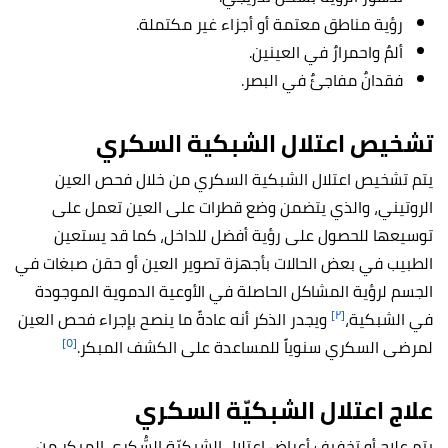
رؤية مناطق معتمة أو أجزاء غير مكتملة.
ألمٌ واحمرارٌ في العينين.
فقدانٌ مفاجئٌ في البصر.
تشخيص اعتلال الشبكية السكري
يتم تشخيص اعتلال الشبكية السكري من خلال فحص العين
الروتيني، والذي يتضمن وضع قطرات على العين تعمل على
توسيعها للحصول على رؤية أفضل للداخل، كما قد يستعين
الطبيب في بعض الحالات بأجهزة تصوير العين أو حقن صبغات في
الجسم لرؤية المشاكل الحاصلة في الأوعية الدموية الموجودة
[٢]
في الشبكية،
ويجدر الذكر أنه عادةً ما ينصح بإجراء فحص العين
[٥]
لمرضى السكري سنوياً للمساعدة على الكشف المبكر.
علاج اعتلال الشبكيّة السكري
يتم علاج أو تخفيف أعراض اعتلال الشبكيّة السُّكري المبكر من