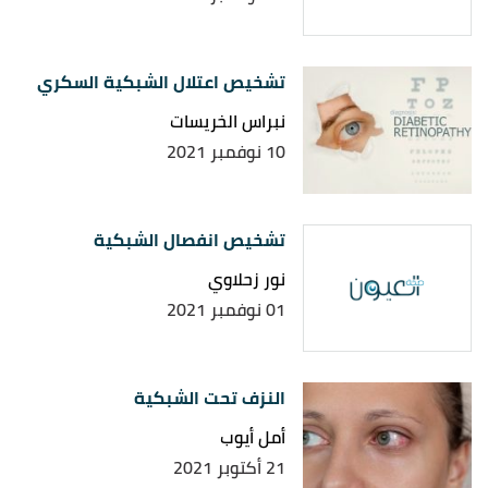
retinopathy is a complication,it could threaten your
↑
sight. "Diabetic retinopathy"
,
nhs
, Retrieved
تشخيص اعتلال الشبكية السكري
13/10/2021. Edited.
نبراس الخريسات
,
"What to know about diabetic retinopathy"
↑
10 نوفمبر 2021
medicalnewstoday
, Retrieved 13/10/2021. Edited.
,
nhs
, Retrieved
"Treatment -Diabetic retinopathy"
↑
تشخيص انفصال الشبكية
13/10/2021. Edited.
نور زحلاوي
01 نوفمبر 2021
النزف تحت الشبكية
أمل أيوب
21 أكتوبر 2021