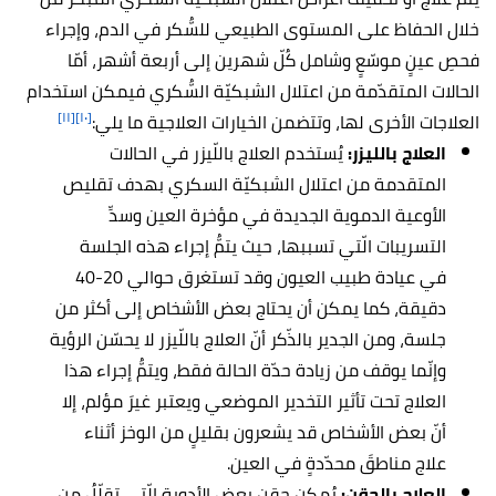
خلال الحفاظ على المستوى الطبيعي للسُّكر في الدم، وإجراء
فحصِ عينٍ موسّعٍ وشامل كُلّ شهرين إلى أربعة أشهر، أمّا
الحالات المتقدّمة من اعتلال الشبكيّة السُّكري فيمكن استخدام
[١١]
[١٠]
العلاجات الأخرى لها، وتتضمن الخيارات العلاجية ما يلي:
العلاج بالليزر:
يُستخدم العلاج باللّيزر في الحالات
المتقدمة من اعتلال الشبكيّة السكري بهدف تقليص
الأوعية الدموية الجديدة في مؤخرة العين وسدِّ
التسريبات الّتي تسببها، حيث يتمُّ إجراء هذه الجلسة
في عيادة طبيب العيون وقد تستغرق حوالي 20-40
دقيقة، كما يمكن أن يحتاج بعض الأشخاص إلى أكثر من
جلسة، ومن الجدير بالذّكر أنّ العلاج باللّيزر لا يحسّن الرؤية
وإنّما يوقف من زيادة حدّة الحالة فقط، ويتمُّ إجراء هذا
العلاج تحت تأثير التخدير الموضعي ويعتبر غيرَ مؤلم، إلا
أنّ بعض الأشخاص قد يشعرون بقليلٍ من الوخز أثناء
علاج مناطقَ محدّدةٍ في العين.
العلاج بالحقن:
يُمكن حقن بعض الأدوية الّتي تقلّلُ من