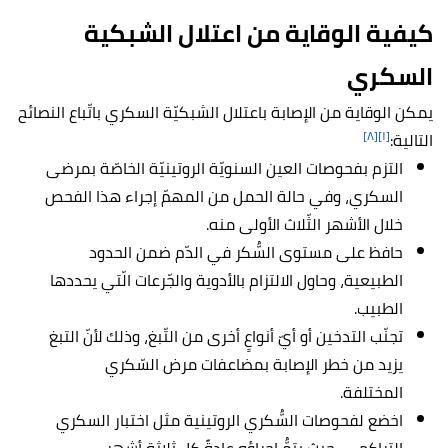
كيفية الوقاية من اعتلال الشبكية
السكري
يمكن الوقاية من الإصابة باعتلال الشبكيّة السكري باتّباع النصائح
[٨]
[١]
التالية:
التزم بفحوصات العين السنويّة الروتينيّة الخاصّة بمرضى
السكري، وفي حالة الحمل من المهمّ إجراء هذا الفحص
خلال الأشهر الثّلاث الأولى منه.
حافظ على مستوى السُّكر في الدّم ضمن الحدود
الطبيعية، وحاول الالتزام بالأدوية والجّرعات الّتي يحددها
الطبيب.
تجنّب التدخين أو أيّ أنواعٍ أخرى من التّبغ، وذلك لأنّ التبغ
يزيد من خطر الإصابة بمضاعفات مرض السّكري
المختلفة.
اخضع لفحوصات السُّكري الروتينية مثل اختبار السكري