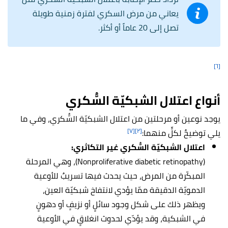
يعاني من مرض السكري لفترة زمنية طويلة
تصل إلى 20 عاماً أو أكثر.
[٦]
أنواع اعتلال الشبكيّة السُّكري
يوجد نوعين أو مرحلتين من اعتلال الشبكيّة السُّكري، وفي ما
[٧]
[٢]
يلي توضيحٌ لكلٍّ منهما:
اعتلال الشبكيّة السُّكري غير التكاثري:
(Nonproliferative diabetic retinopathy)، وهي المرحلة
المبكّرة من المرض، حيث يحدث فيها تسريبٌ للأوعية
الدمويّة الدقيقة ممّا يؤدي لانتفاخ شبكيّة العين،
ويظهر ذلك على شكل وجود سائلٍ أو نزيفٍ أو دهونٍ
في الشبكية، وقد يؤدّي لحدوث انغلاقٍ في الأوعية