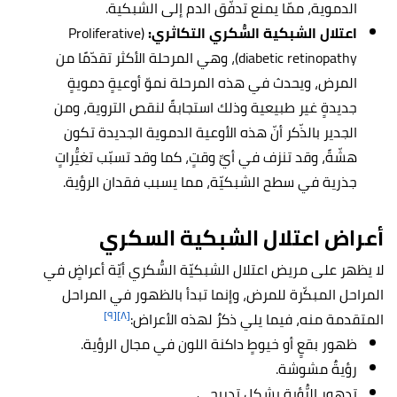
الدموية، ممّا يمنع تدفّق الدم إلى الشبكية.
اعتلال الشبكية السُّكري التكاثري:
(Proliferative
diabetic retinopathy)، وهي المرحلة الأكثر تقدّمًا من
المرض، ويحدث في هذه المرحلة نموّ أوعيةٍ دمويةٍ
جديدةٍ غير طبيعية وذلك استجابةً لنقص التروية، ومن
الجدير بالذّكر أنّ هذه الأوعية الدموية الجديدة تكون
هشّةً، وقد تنزف في أيِّ وقتٍ، كما وقد تسبّب تغيُّراتٍ
جذرية في سطح الشبكيّة، مما يسبب فقدان الرؤية.
أعراض اعتلال الشبكية السكري
لا يظهر على مريض اعتلال الشبكيّة السُّكري أيّة أعراضٍ في
المراحل المبكّرة للمرض، وإنما تبدأ بالظهور في المراحل
[٩]
[٨]
المتقدمة منه، فيما يلي ذكرٌ لهذه الأعراض:
ظهور بقعٍ أو خيوطٍ داكنة اللون في مجال الرؤية.
رؤيةٌ مشوشة.
تدهور الرُّؤية بشكل تدريجي.