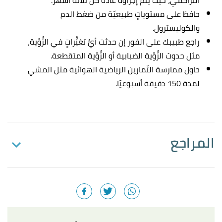
التراكمي، حيث يتمُّ إجراؤه عادةً كل ثلاثة أشهر.
حافظ على مستوياتٍ طبيعيّة من ضغط الدم
والكوليسترول.
راجع طبيبك على الفور إن حدثت أيُّ تغيُّراتٍ في الرُّؤية،
مثل حدوث الرُّؤية الضبابية أو الرُّؤية المتقطعة.
حاول ممارسة التّمارين الرياضية الهوائية مثل المشي
لمدة 150 دقيقة أسبوعيًا.
المراجع
أ
ب
,
webmd
,
"What Is Diabetic Retinopathy?"
^
Retrieved 13/10/2021. Edited.
أ
ب
ت
"Diabetic Retinopathy: Causes, Symptoms,
^