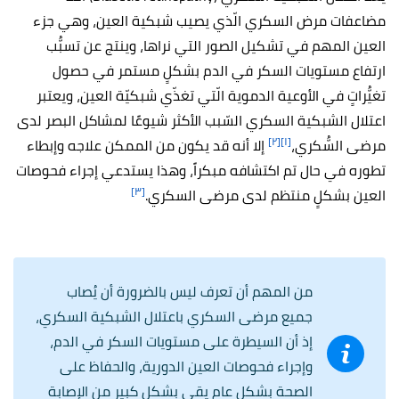
مضاعفات مرض السكري الّذي يصيب شبكية العين، وهي جزء
العين المهم في تشكيل الصور التي نراها، وينتج عن تسبُّب
ارتفاع مستويات السكر في الدم بشكلٍ مستمر في حصول
تغيُّراتٍ في الأوعية الدموية الّتي تغذّي شبكيّة العين، ويعتبر
اعتلال الشبكية السكري السّبب الأكثر شيوعًا لمشاكل البصر لدى
[٢]
[١]
مرضى السُّكري،
إلا أنه قد يكون من الممكن علاجه وإبطاء
تطوره في حال تم اكتشافه مبكراً، وهذا يستدعي إجراء فحوصات
[٣]
العين بشكلٍ منتظم لدى مرضى السكري.
من المهم أن تعرف ليس بالضرورة أن يُصاب
جميع مرضى السكري باعتلال الشبكية السكري،
إذ أن السيطرة على مستويات السكر في الدم،
وإجراء فحوصات العين الدورية، والحفاظ على
الصحة بشكلٍ عام يقي بشكلٍ كبير من الإصابة