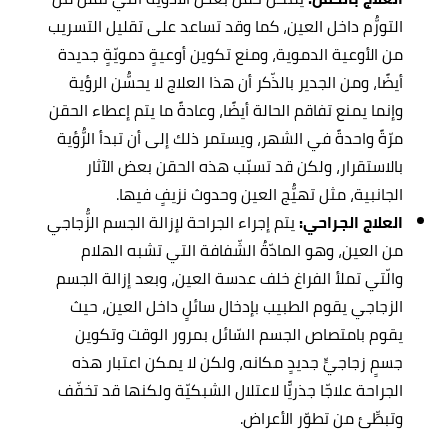
التورُّم داخل العين، كما وقد تساعد على تقليل التسريب
من الأوعية الدموية، ومنع تكوين أوعيةٍ دمويّةٍ جديدة
أيضًا، ومن الجدير بالذّكر أن هذا العلاج لا يحسُّن الرؤية
وإنما يمنع تفاقم الحالة أيضًا، وعادةً ما يتم إعطاء الحقن
مرّةً واحدةً في الشهر، ويستمر ذلك إلى أن تبدأ الرُّؤية
بالاستقرار، ولكن قد تسبّب هذه الحقن بعض الآثار
الجانبية، مثل تهيُّج العين وحدوث نزيفٍ فيها.
العلاج الجراحي:
يتم إجراء الجراحة لإزالة الجسم الزُّجاجي
من العين، وهو المادّةُ الشّفافة التي تشبه الهلام
والّتي تملأ الفراغ خلف عدسة العين، وبعد إزالة الجسم
الزجاجي يقوم الطبيب بإدخال سائلٍ داخل العين، حيث
يقوم بامتصاص الجسم السّائل بمرور الوقت وتكوين
جسمٍ زجاجيٍّ جديدٍ مكانه، ولكن لا يمكن اعتبار هذه
الجراحة علاجّا جذريًّا لاعتلال الشبكيّة ولكنها قد تخفّف
وتبطِّئ من تطوّر الأعراض.