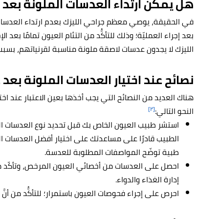
هل يمكن ارتداء العدسات الملونة بعد إ
في الحقيقة، يوصي معظم جراحي الليزك بعدم ارتداء العدسات
بعد إجراء العمليّة؛ وذلك للتأكُّد من التئام العيون تمامًا بعد الإ
الليزك لا يجدون عدسات لاصقة ملونة مناسبة لقرنياتهم، بسبب 
نصائح عند اختيار العدسات الملونة بعد 
هناك العديد من النصائح التي يجب أخذها بعين الاعتبار عند اخت
[٢]
النحو التالي:
استشر طبيب العيون الخاص بك قبل تحديد نوع العدسات ال
الطبيب قادرًا على مساعدتك على اختيار أفضل العدسات 
طبية توضّح المواصفات المطلوبة للعدسة.
احصل على العدسات من أخصائي العيون المرخص، وتأكّد من
إدارة الغذاء والدواء.
احرص على إجراء فحوصات العيون باستمرار؛ للتأكُّد من أنَّ