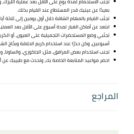
تجنّب الاستحمام لمدة يومٍ على الأقل بعد عملية الليزك، 
بعيدًا عن عينيك قدر المستطاع عند القيام بذلك.
تجنّب القيام بالمهام الشاقة خلال أول يومين إلى ثلاثة أيا
ابتعد عن أماكن الغبار لمدة أسبوع على الأقل بعد العملية
تجنّبي وضع المستحضرات التجميلية على العيون، أو الكري
أسبوعين، وكن حذرًا عند استخدام كريم الحلاقة وبخّاخ الشع
تجنب استخدام بعض المرافق، مثل: الجاكوزي، والساونا، وا
احضر مواعيد المتابعة الخاصة بك، وتحدث مع طبيبك عن 
المراجع
أ
ب
,
oclvision
, Retrieved
"Can I wear coloured contact lenses after laser eye surgery?"
^
17/10/2021. Edited.