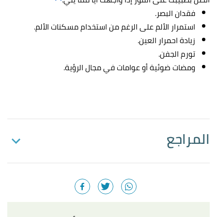
فقدان البصر.
استمرار الألم على الرغم من استخدام مسكنات الألم.
زيادة احمرار العين.
تورم الجفن.
ومضات ضوئية أو عوامات في مجال الرؤية.
المراجع
,
"Cataract Surgery: What to Expect at Home"
↑
myhealth.alberta.ca
, Retrieved 16/5/2023. Edited.
"What to do and what to avoid after cataract
↑