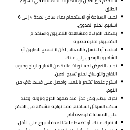
استخدم درع العين أو النظارات الشمسية في الهواء
الطلق.
تجنب السباحة أو الاستحمام بماء ساخن لمدة 4 إلى 6
أسابيع، لمنع العدوى.
يمكنك القراءة ومشاهدة التلفزيون واستخدام
الكمبيوتر لفترة قصيرة.
استحم أو اغتسل كالمعتاد، لكن لا تسمح للصابون أو
الشامبو بالوصول إلى عينك.
تجنب التعرض لمستويات عالية من الغبار والرياح وحبوب
اللقاح والأوساخ، لمنع تهيج العين.
استرح عندما تشعر بالتعب، واحصل على قسط كافٍ من
النوم.
تحرك ببطء، وكن حذرًا عند صعود الدرج ونزوله، وعند
سكب السوائل الساخنة، فقد تواجه مشكلة في الحكم
على المسافات لبضعة أيام.
لا تفرك عينك، أو تضغط عليها لمدة أسبوع على الأقل.